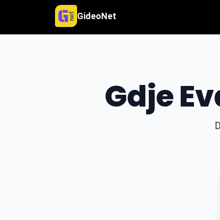
GideoNet
Gdje Ev
D