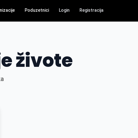
nizacije
Poduzetnici
Login
Registracija
e živote
ka