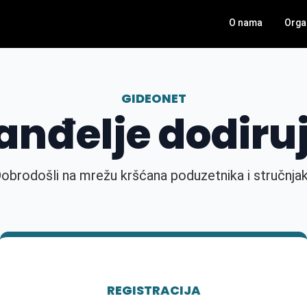
O nama
Orga
GIDEONET
anđelje dodiruj
obrodošli na mrežu kršćana poduzetnika i stručnja
REGISTRACIJA